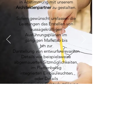
in Abstimmung mit unserem
Architektenpartner
zu gestalten.
Sofern gewünscht umfassen die
Leistungen das Erstellen von
aussagekräftigen
Ausführungsplänen im
gängigen Maßstab bis
hin zur
Darstellung von entwurfsrelevanten
Details wie beispielsweise
abgemauerten Sitzmöglichkeiten,
im Plattenbelag
integrierten Einbauleuchten
oder Details
zur individuellen
Sichtschutzlösung.
info@gruenbau-schweida.com